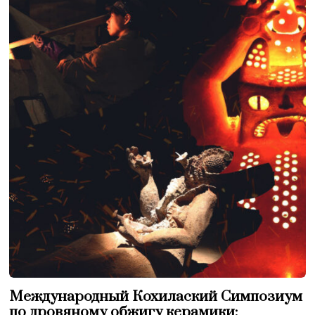
Международный Кохилаский Симпозиум
по дровяному обжигу керамики: