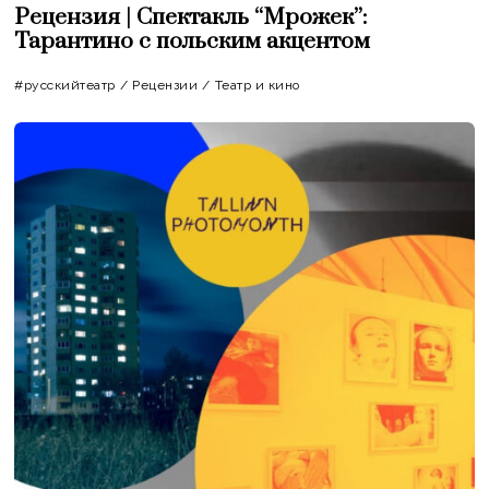
Рецензия | Спектакль “Мрожек”:
Тарантино с польским акцентом
#русскийтеатр
/
Рецензии
/
Театр и кино