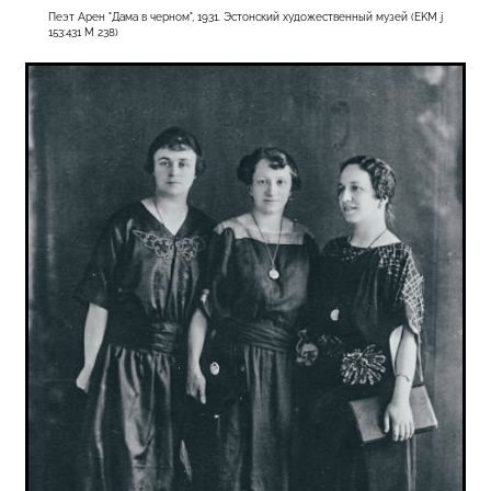
Пеэт Арен "Дама в черном", 1931. Эстонский художественный музей (EKM j
153:431 M 238)