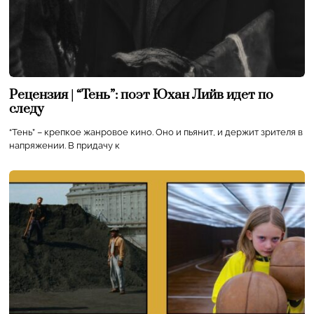
Рецензия | “Тень”: поэт Юхан Лийв идет по
следу
“Тень” – крепкое жанровое кино. Оно и пьянит, и держит зрителя в
напряжении. В придачу к