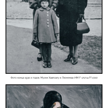
Фото конца 1930-х годов. Музеи Хаапсалу и Ляэнемаа (HM F 1717:14 Ff 1720)