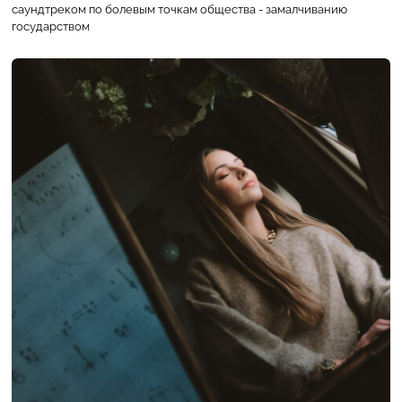
саундтреком по болевым точкам общества - замалчиванию
государством