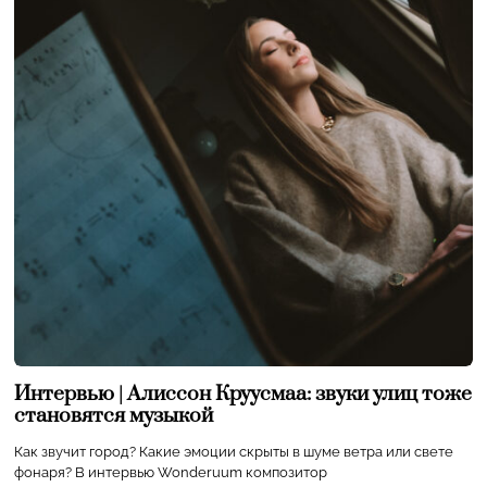
Интервью | Алиссон Круусмаа: звуки улиц тоже
становятся музыкой
Как звучит город? Какие эмоции скрыты в шуме ветра или свете
фонаря? В интервью Wonderuum композитор