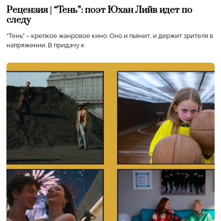
Рецензия | “Тень”: поэт Юхан Лийв идет по
следу
“Тень” – крепкое жанровое кино. Оно и пьянит, и держит зрителя в
напряжении. В придачу к