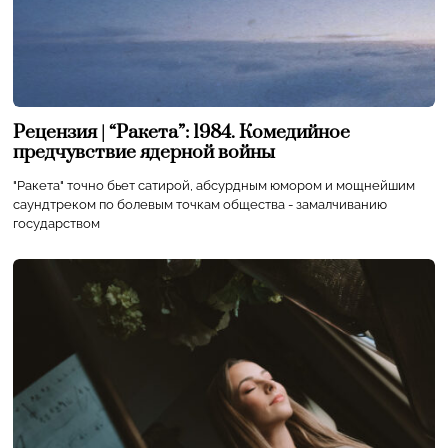
Рецензия | “Ракета”: 1984. Комедийное
предчувствие ядерной войны
"Ракета" точно бьет сатирой, абсурдным юмором и мощнейшим
саундтреком по болевым точкам общества - замалчиванию
государством