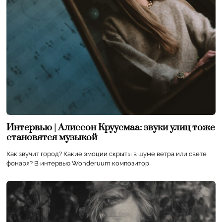
Интервью | Алиссон Круусмаа: звуки улиц тоже
становятся музыкой
Как звучит город? Какие эмоции скрыты в шуме ветра или свете
фонаря? В интервью Wonderuum композитор