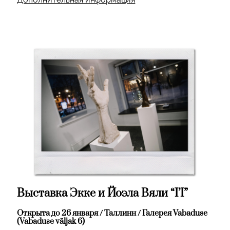
Выставка Экке и Йоэла Вяли “I’I”
Открыта до 26 января / Таллинн / Галерея Vabaduse
(Vabaduse väljak 6)