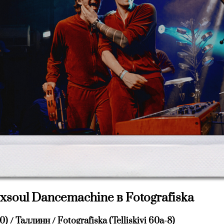
xsoul Dancemachine в Fotografiska
0) / Таллинн / Fotografiska (Telliskivi 60a-8)