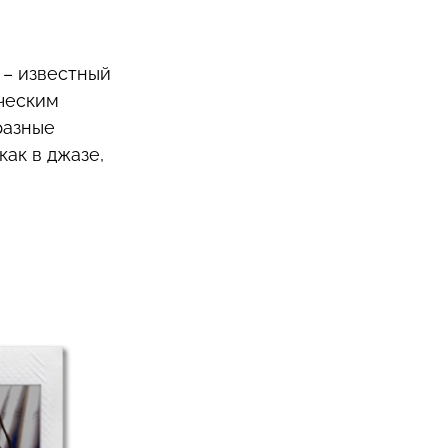
 – известный
рческим
разные
ак в джазе,