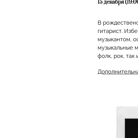
15 декабря (19:
В рождественс
гитарист. Изб
музыкантом, о
музыкальные м
фолк, рок, так
Дополнительн