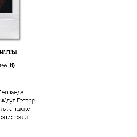
гитты
ee 18)
Лепланда,
выйдут Геттер
ты, а также
ионистов и