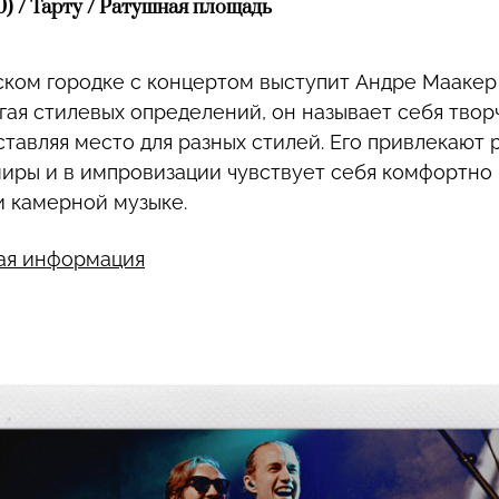
00) / Тарту / Ратушная площадь
ком городке с концертом выступит Андре Маакер
егая стилевых определений, он называет себя тво
ставляя место для разных стилей. Его привлекают 
иры и в импровизации чувствует себя комфортно к
 и камерной музыке.
ая информация