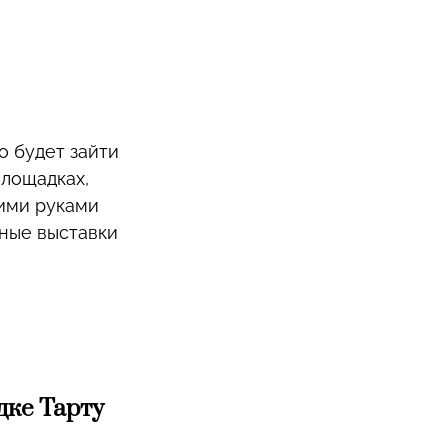
о будет зайти
площадках,
оими руками
нные выставки
дке Тарту