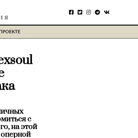
ИЯ
ПРОЕКТЕ
exsoul
е
ака
ничных
омиться с
о, на этой
 оперной