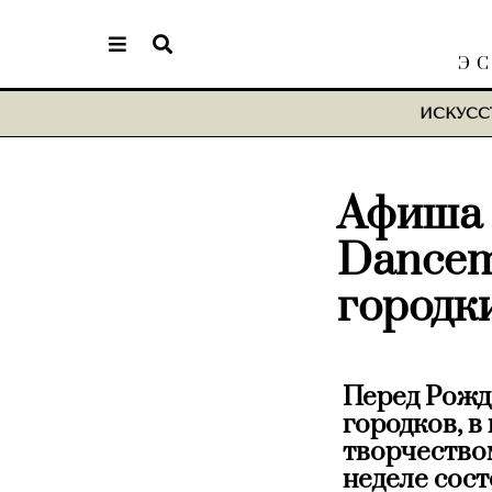
Э
ИСКУСС
Афиша |
Dancem
городк
Перед Рожд
городков, в
творчеством
неделе сос