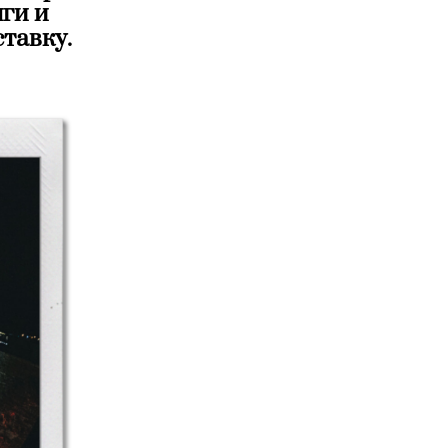
ги и
тавку.