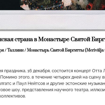
ская страна в Монастыре Святой Бир
бря / Таллинн / Монастырь Святой Биргитты (Merivälja t
я праздника, 16 декабря, состоится концерт Отта 
. Помимо этого, в течение четырех дней на сцену 
илгатс и Паул Нейтсов и другие эстонские музыкан
товое шоу, представления научного театра, иллюз
коллективов.