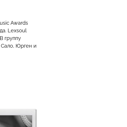
usic Awards
а. Lexsoul
В группу
 Сало, Юрген и