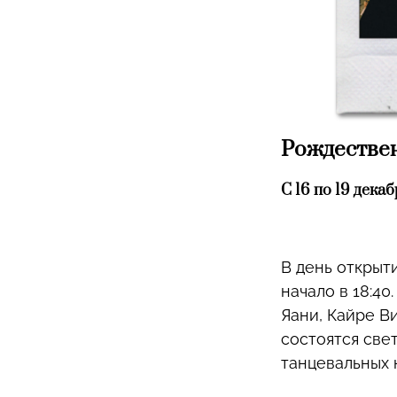
Рождествен
С 16 по 19 дека
В день открыти
начало в 18:40
Яани, Кайре В
состоятся све
танцевальных 