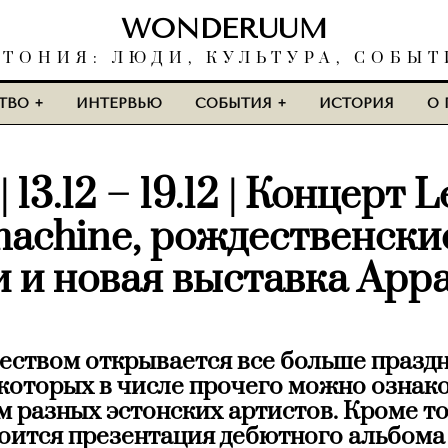
WONDERUUM
СТОНИЯ: ЛЮДИ, КУЛЬТУРА, СОБЫТ
ТВО
ИНТЕРВЬЮ
СОБЫТИЯ
ИСТОРИЯ
О 
 13.12 – 19.12 | Концерт L
achine, рождественски
и и новая выставка Арр
еством открывается все больше празд
 которых в числе прочего можно ознак
 разных эстонских артистов. Кроме тог
тоится презентация дебютного альбома