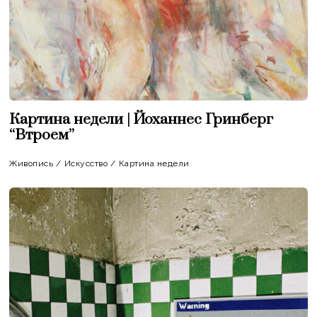
Картина недели | Йоханнес Гринберг
“Втроем”
Живопись
/
Искусство
/
Картина недели