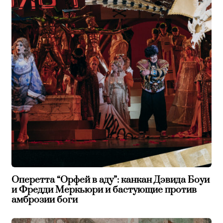
Оперетта “Орфей в аду”: канкан Дэвида Боуи
и Фредди Меркьюри и бастующие против
амброзии боги