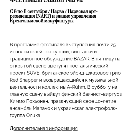
Фестиваль Station Narva
С 8 по 11 сентября / Нарва / Нарвская арт-
резиденция (NART) и здание управления
Кренгольмской мануфактуры
В программе фестиваля выступления почти 25
исполнителей, экскурсии, выставки и
традиционное обсуждение BAZAR. В пятницу на
открытой сцене выступят ностальгический
проект SUVE, британское эйсид-джазовое трио
Red Snapper и возвращающийся к музыкальной
деятельности коллектив A-Rühm. В субботу на
главную сцену выйдут финский баянист-виртуоз
Киммо Похьонен, празднующий свое 40-летие
ансамбль Mahavok и украинская электрофолк-
группа Onuka.
Дополнительная информация