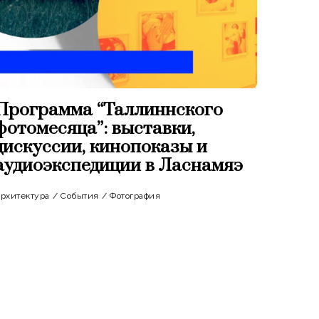
Программа “Таллиннского
фотомесяца”: выставки,
дискуссии, кинопоказы и
аудиоэкспедиции в Ласнамяэ
рхитектура
/
События
/
Фотография