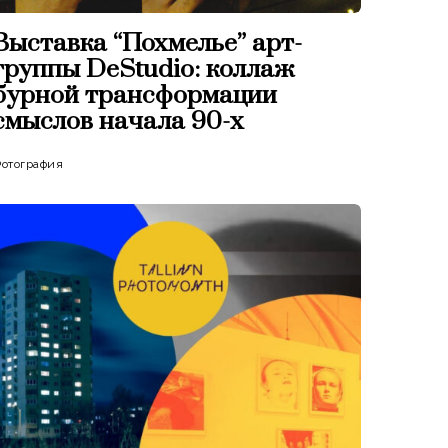
Выставка “Похмелье” арт-
группы DeStudio: коллаж
бурной трансформации
смыслов начала 90-х
отография