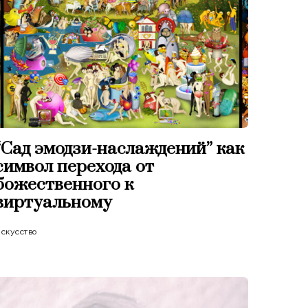
“Сад эмодзи-наслаждений” как
символ перехода от
божественного к
виртуальному
скусство