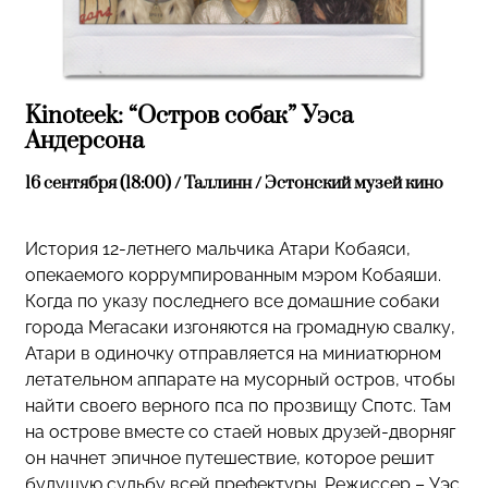
Kinoteek: “Остров собак” Уэса
Андерсона
16 сентября (18:00) / Таллинн / Эстонский музей кино
История 12-летнего мальчика Атари Кобаяси,
опекаемого коррумпированным мэром Кобаяши.
Когда по указу последнего все домашние собаки
города Мегасаки изгоняются на громадную свалку,
Атари в одиночку отправляется на миниатюрном
летательном аппарате на мусорный остров, чтобы
найти своего верного пса по прозвищу Спотс. Там
на острове вместе со стаей новых друзей-дворняг
он начнет эпичное путешествие, которое решит
будущую судьбу всей префектуры. Режиссер – Уэс