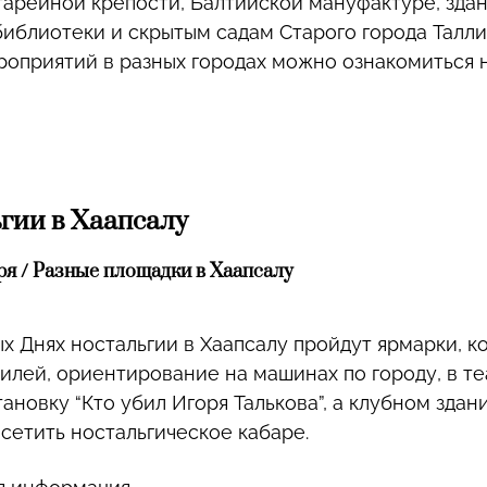
тарейной крепости, Балтийской мануфактуре, зда
иблиотеки и скрытым садам Старого города Талли
оприятий в разных городах можно ознакомиться 
гии в Хаапсалу
бря / Разные площадки в Хаапсалу
х Днях ностальгии в Хаапсалу пройдут ярмарки, к
илей, ориентирование на машинах по городу, в те
ановку “Кто убил Игоря Талькова”, а клубном здании
сетить ностальгическое кабаре.