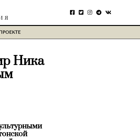
ИЯ
ПРОЕКТЕ
мир Ника
ым
культурными
стонской