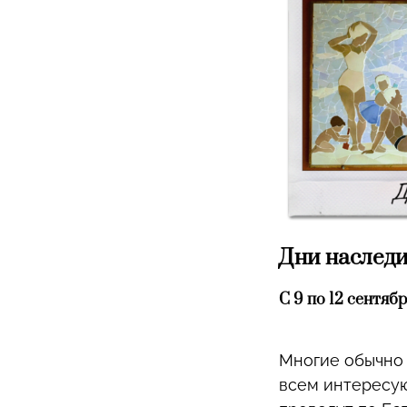
Дни наслед
С 9 по 12 сентяб
Многие обычно 
всем интересую