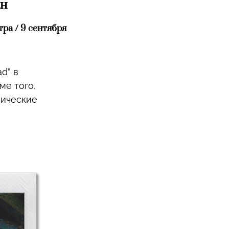
ан
тра / 9 сентября
d” в
ме того,
нические