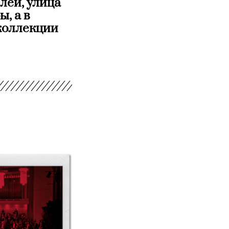
лей, улица
, а в
коллекции