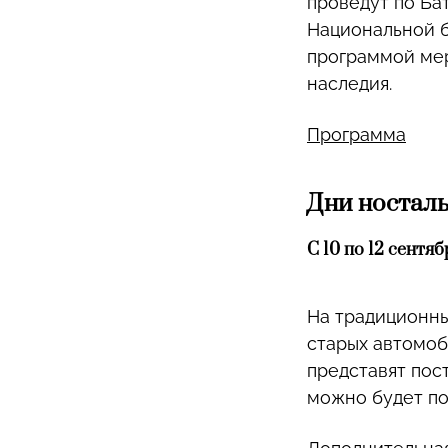
проведут по Ба
Национальной б
программой мер
наследия.
Программа
Дни носталь
С 10 по 12 сентя
На традиционны
старых автомоб
представят пост
можно будет по