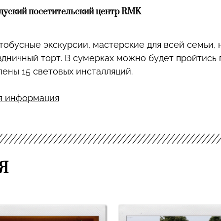
андуский посетительский центр RMK
тобусные экскурсии, мастерские для всей семьи,
здничный торт. В сумерках можно будет пройтись п
лены 15 световых инсталляций.
я информация
Я