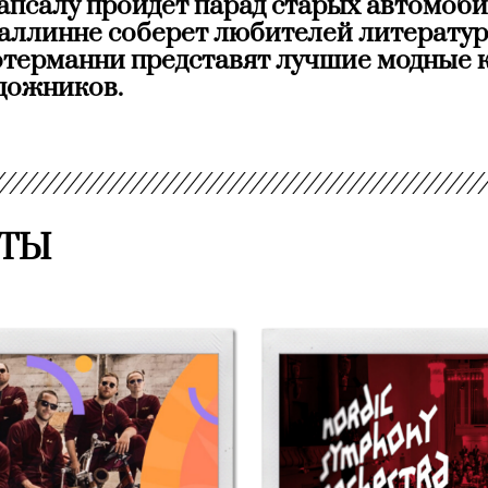
апсалу пройдет парад старых автомоби
Таллинне соберет любителей литературы
отерманни представят лучшие модные 
дожников.
ТЫ