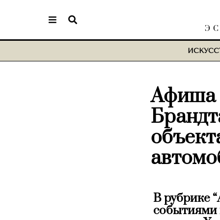
Э
ИСКУСС
Афиша |
Брандт
объект
автомо
В рубрике 
событиями 