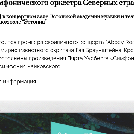
мфонического оркестра Северных стр
0) в концертном зале Эстонской академии музыки и теа
тном зале “Эстония”
тоится премьера скрипичного концерта “Abbey Roa
мирно известного скрипача Гая Браунштейна. Кро
исполнены произведения Пярта Уусберга «Симфо
 симфония Чайковского.
я информация