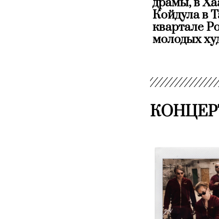
драмы, в Ха
Койдула в 
квартале Р
молодых ху
КОНЦЕР