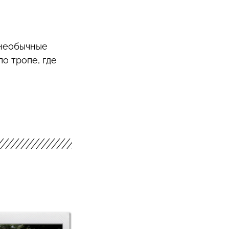
 необычные
о тропе, где