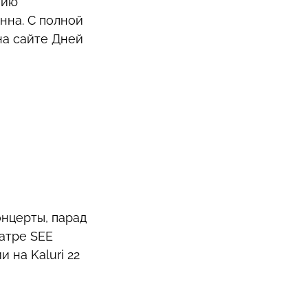
нию
нна. С полной
на сайте Дней
онцерты, парад
атре SEE
 на Kaluri 22