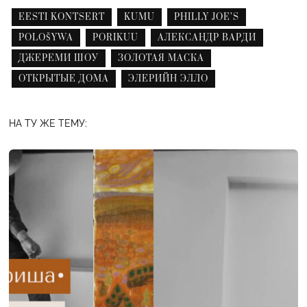
EESTI KONTSERT
KUMU
PHILLY JOE’S
POLOŠYWA
PORIKUU
АЛЕКСАНДР ВАРДИ
ДЖЕРЕМИ ШОУ
ЗОЛОТАЯ МАСКА
ОТКРЫТЫЕ ДОМА
ЭЛЕРИЙН ЭЛЛО
НА ТУ ЖЕ ТЕМУ: